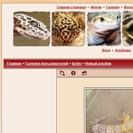
Главная страница
•
Форум
•
Галерея
•
Вопр
Вход
•
Альбомы
Главная
>
Галереи пользователей
>
larino
>
Новый альбом