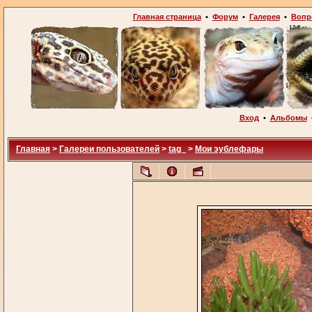
Главная страница
•
Форум
•
Галерея
•
Вопр
Вход
•
Альбомы
Главная
>
Галереи пользователей
>
tag_
>
Мои эублефары