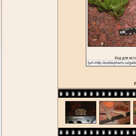
Код для вст
Л