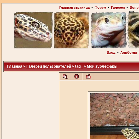
Главная страница
•
Форум
•
Галерея
•
Вопр
Вход
•
Альбомы
Главная
>
Галереи пользователей
>
tag_
>
Мои эублефары