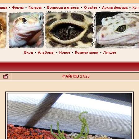
ница
•
Форум
•
Галерея
•
Вопросы и ответы
•
О сайте
•
Архив форума
•
Куп
Вход
•
Альбомы
•
Новое
•
Комментарии
•
Лучшее
ФАЙЛОВ 17/23