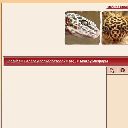
Главная стра
Главная
>
Галереи пользователей
>
tag_
>
Мои эублефары