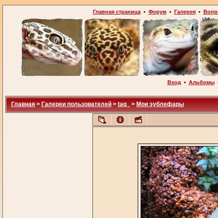
Главная страница
•
Форум
•
Галерея
•
Вопр
Вход
•
Альбомы
Главная
>
Галереи пользователей
>
tag_
>
Мои эублефары