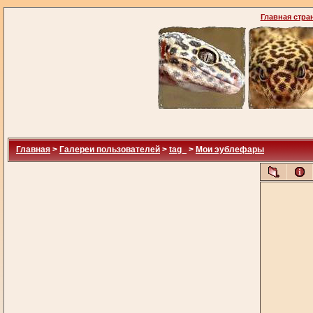
Главная стра
Главная
>
Галереи пользователей
>
tag_
>
Мои эублефары