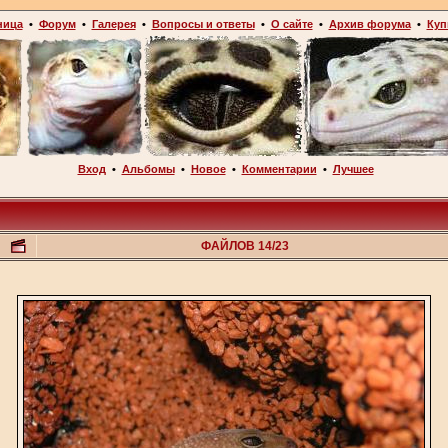
ница
•
Форум
•
Галерея
•
Вопросы и ответы
•
О сайте
•
Архив форума
•
Куп
Вход
•
Альбомы
•
Новое
•
Комментарии
•
Лучшее
ФАЙЛОВ 14/23