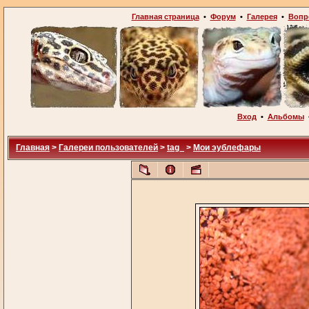
Главная страница
•
Форум
•
Галерея
•
Вопр
Вход
•
Альбомы
Главная
>
Галереи пользователей
>
tag_
>
Мои эублефары