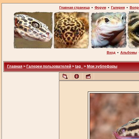
Главная страница
•
Форум
•
Галерея
•
Вопр
Вход
•
Альбомы
Главная
>
Галереи пользователей
>
tag_
>
Мои эублефары