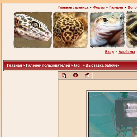
Главная страница
•
Форум
•
Галерея
•
Вопр
Вход
•
Альбомы
Главная
>
Галереи пользователей
>
tag_
>
Выставка бабочек