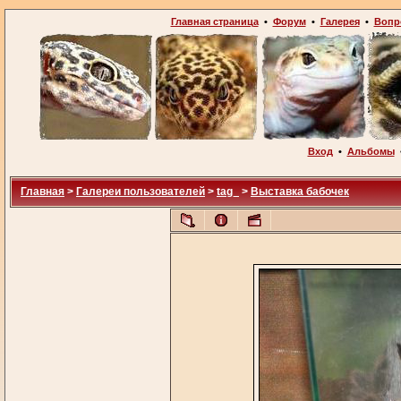
Главная страница
•
Форум
•
Галерея
•
Вопр
Вход
•
Альбомы
Главная
>
Галереи пользователей
>
tag_
>
Выставка бабочек