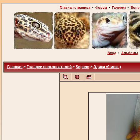
Главная страница
•
Форум
•
Галерея
•
Вопр
Вход
•
Альбомы
Главная
>
Галереи пользователей
>
Septem
>
Эдики =) мои :)