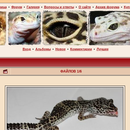
ница
•
Форум
•
Галерея
•
Вопросы и ответы
•
О сайте
•
Архив форума
•
Куп
Вход
•
Альбомы
•
Новое
•
Комментарии
•
Лучшее
ФАЙЛОВ 1/6