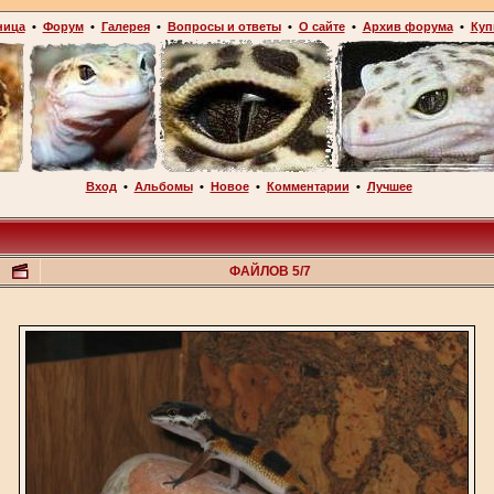
ница
•
Форум
•
Галерея
•
Вопросы и ответы
•
О сайте
•
Архив форума
•
Куп
Вход
•
Альбомы
•
Новое
•
Комментарии
•
Лучшее
ФАЙЛОВ 5/7