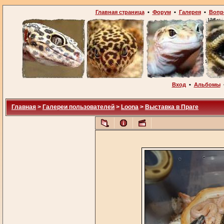
Главная страница
•
Форум
•
Галерея
•
Вопр
Вход
•
Альбомы
Главная
>
Галереи пользователей
>
Loona
>
Выставка в Праге