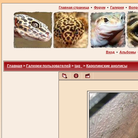
Главная страница
•
Форум
•
Галерея
•
Вопр
Вход
•
Альбомы
Главная
>
Галереи пользователей
>
tag_
>
Каролинские анолисы