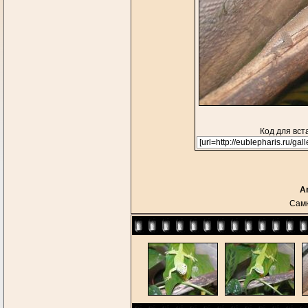
Код для вст
An
Самк