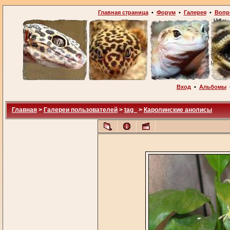
Главная страница
•
Форум
•
Галерея
•
Вопр
Вход
•
Альбомы
Главная
>
Галереи пользователей
>
tag_
>
Каролинские анолисы