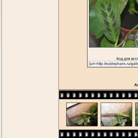
Код для вст
An