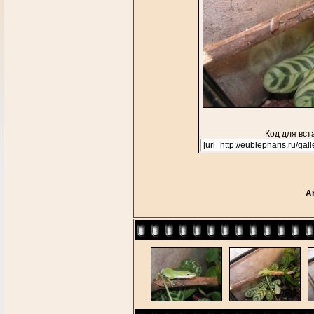
Код для вст
An