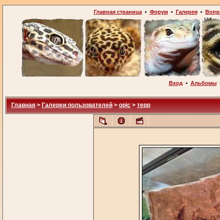
Главная страница
•
Форум
•
Галерея
•
Вопр
Вход
•
Альбомы
Главная
>
Галереи пользователей
>
opic
>
терр