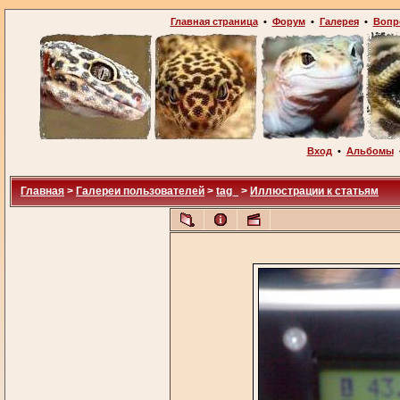
Главная страница
•
Форум
•
Галерея
•
Вопр
Вход
•
Альбомы
Главная
>
Галереи пользователей
>
tag_
>
Иллюстрации к статьям