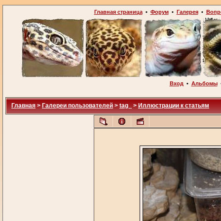
Главная страница
•
Форум
•
Галерея
•
Вопр
Вход
•
Альбомы
Главная
>
Галереи пользователей
>
tag_
>
Иллюстрации к статьям