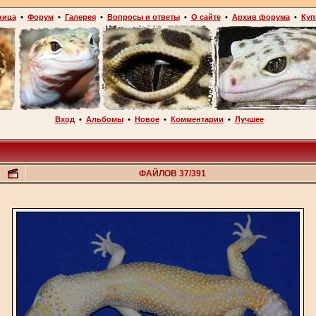
ница
•
Форум
•
Галерея
•
Вопросы и ответы
•
О сайте
•
Архив форума
•
Куп
Вход
•
Альбомы
•
Новое
•
Комментарии
•
Лучшее
ФАЙЛОВ 37/391