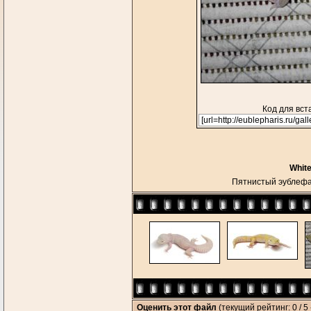
Код для вст
White
Пятнистый эублефа
Оценить этот файл
(текущий рейтинг: 0 / 5 