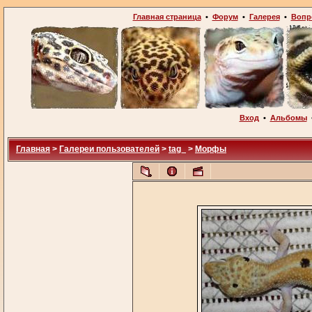
Главная страница
•
Форум
•
Галерея
•
Вопр
Вход
•
Альбомы
Главная
>
Галереи пользователей
>
tag_
>
Морфы