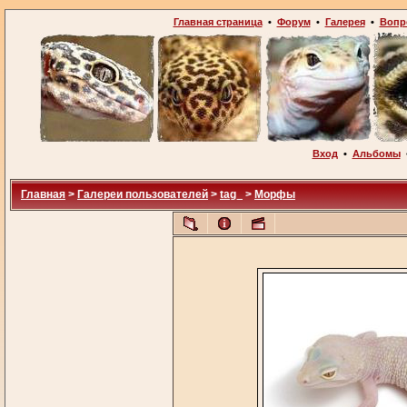
Главная страница
•
Форум
•
Галерея
•
Вопр
Вход
•
Альбомы
Главная
>
Галереи пользователей
>
tag_
>
Морфы