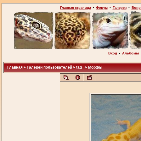
Главная страница
•
Форум
•
Галерея
•
Вопр
Вход
•
Альбомы
Главная
>
Галереи пользователей
>
tag_
>
Морфы