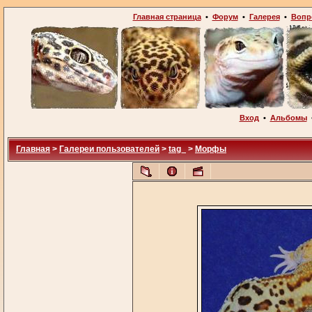
Главная страница
•
Форум
•
Галерея
•
Вопр
Вход
•
Альбомы
Главная
>
Галереи пользователей
>
tag_
>
Морфы