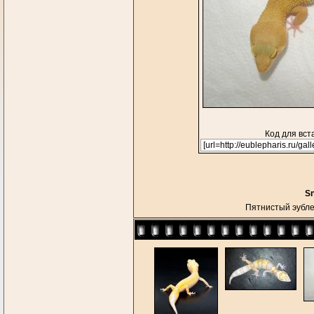
Код для вст
S
Пятнистый эуб