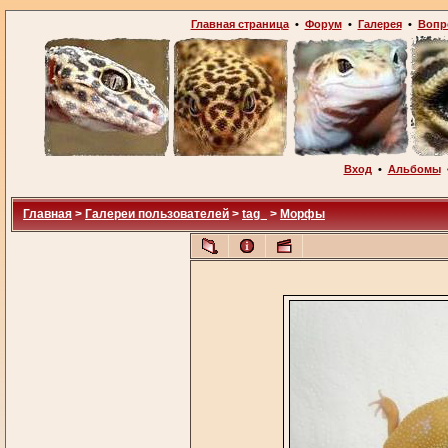
Главная страница
•
Форум
•
Галерея
•
Вопр
Вход
•
Альбомы
Главная
>
Галереи пользователей
>
tag_
>
Морфы