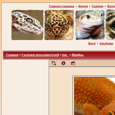
Главная страница
•
Форум
•
Галерея
•
Вопр
Вход
•
Альбомы
Главная
>
Галереи пользователей
>
tag_
>
Морфы