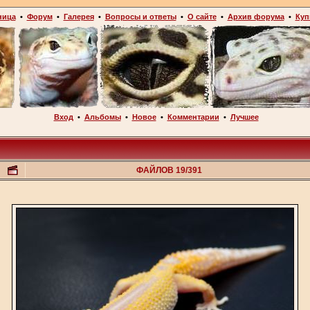
ница
•
Форум
•
Галерея
•
Вопросы и ответы
•
О сайте
•
Архив форума
•
Куп
Вход
•
Альбомы
•
Новое
•
Комментарии
•
Лучшее
ФАЙЛОВ 19/391