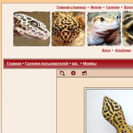
Главная страница
•
Форум
•
Галерея
•
Вопр
Вход
•
Альбомы
Главная
>
Галереи пользователей
>
tag_
>
Морфы