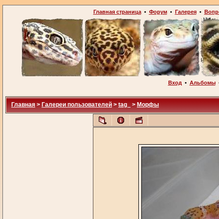
Главная страница
•
Форум
•
Галерея
•
Вопр
Вход
•
Альбомы
Главная
>
Галереи пользователей
>
tag_
>
Морфы