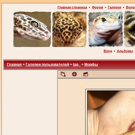
Главная страница
•
Форум
•
Галерея
•
Вопр
Вход
•
Альбомы
Главная
>
Галереи пользователей
>
tag_
>
Морфы