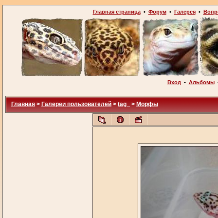
Главная страница
•
Форум
•
Галерея
•
Вопр
Вход
•
Альбомы
Главная
>
Галереи пользователей
>
tag_
>
Морфы