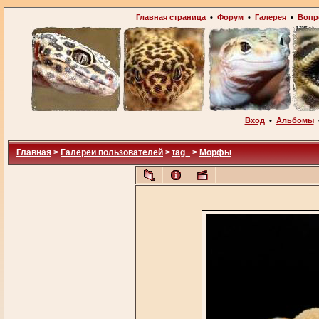
Главная страница
•
Форум
•
Галерея
•
Вопр
Вход
•
Альбомы
Главная
>
Галереи пользователей
>
tag_
>
Морфы