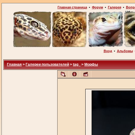
Главная страница
•
Форум
•
Галерея
•
Вопр
Вход
•
Альбомы
Главная
>
Галереи пользователей
>
tag_
>
Морфы