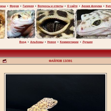
ница
•
Форум
•
Галерея
•
Вопросы и ответы
•
О сайте
•
Архив форума
•
Куп
Вход
•
Альбомы
•
Новое
•
Комментарии
•
Лучшее
ФАЙЛОВ 13/391