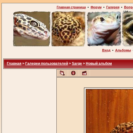
Главная страница
•
Форум
•
Галерея
•
Вопр
Вход
•
Альбомы
Главная
>
Галереи пользователей
>
Sarge
>
Новый альбом