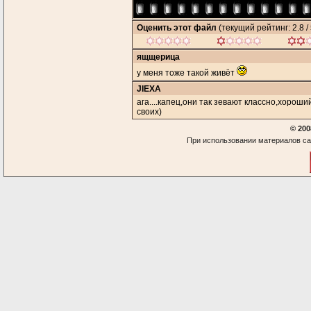
Оценить этот файл
(текущий рейтинг: 2.8 / 
ящщерица
у меня тоже такой живёт
JIEXA
ага....капец,они так зевают классно,хороши
своих)
© 200
При использовании материалов са