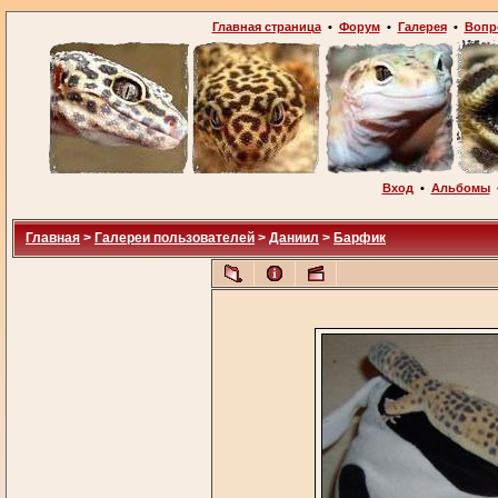
Главная страница
•
Форум
•
Галерея
•
Вопр
Вход
•
Альбомы
Главная
>
Галереи пользователей
>
Даниил
>
Барфик