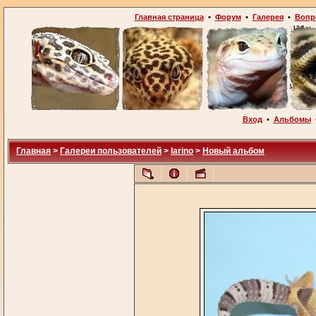
Главная страница
•
Форум
•
Галерея
•
Вопр
Вход
•
Альбомы
Главная
>
Галереи пользователей
>
larino
>
Новый альбом