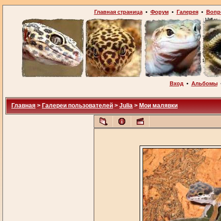
Главная страница
•
Форум
•
Галерея
•
Вопр
Вход
•
Альбомы
Главная
>
Галереи пользователей
>
Julia
>
Мои малявки