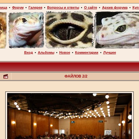
ница
•
Форум
•
Галерея
•
Вопросы и ответы
•
О сайте
•
Архив форума
•
Куп
Вход
•
Альбомы
•
Новое
•
Комментарии
•
Лучшее
ФАЙЛОВ 2/2