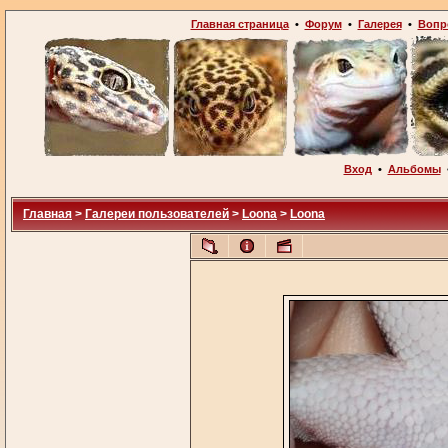
Главная страница
•
Форум
•
Галерея
•
Вопр
Вход
•
Альбомы
Главная
>
Галереи пользователей
>
Loona
>
Loona