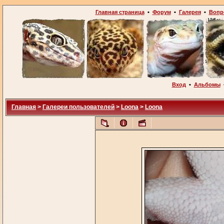
Главная страница
•
Форум
•
Галерея
•
Вопр
Вход
•
Альбомы
Главная
>
Галереи пользователей
>
Loona
>
Loona