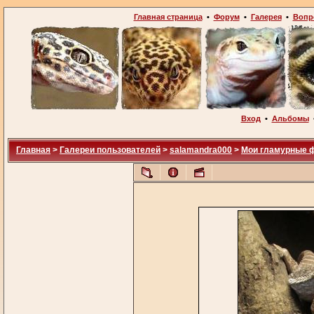
Главная страница
•
Форум
•
Галерея
•
Вопр
Вход
•
Альбомы
Главная
>
Галереи пользователей
>
salamandra000
>
Мои гламурные 