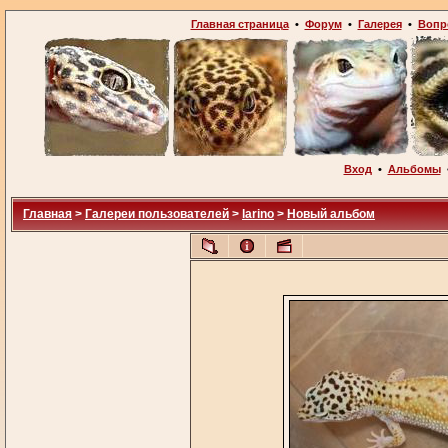
Главная страница
•
Форум
•
Галерея
•
Вопр
Вход
•
Альбомы
Главная
>
Галереи пользователей
>
larino
>
Новый альбом