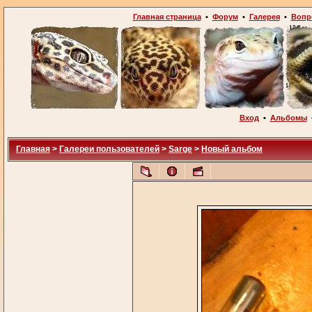
Главная страница
•
Форум
•
Галерея
•
Вопр
Вход
•
Альбомы
Главная
>
Галереи пользователей
>
Sarge
>
Новый альбом