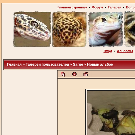
Главная страница
•
Форум
•
Галерея
•
Вопр
Вход
•
Альбомы
Главная
>
Галереи пользователей
>
Sarge
>
Новый альбом