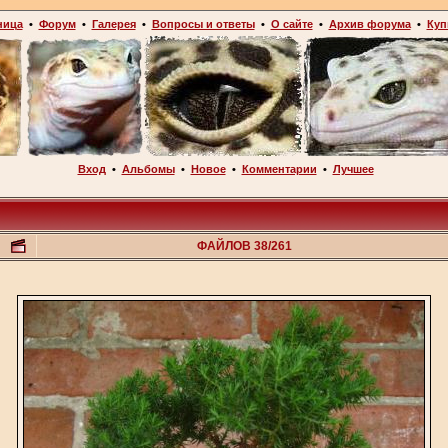
ница
•
Форум
•
Галерея
•
Вопросы и ответы
•
О сайте
•
Архив форума
•
Куп
Вход
•
Альбомы
•
Новое
•
Комментарии
•
Лучшее
ФАЙЛОВ 38/261