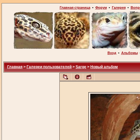
Главная страница
•
Форум
•
Галерея
•
Вопр
Вход
•
Альбомы
Главная
>
Галереи пользователей
>
Sarge
>
Новый альбом