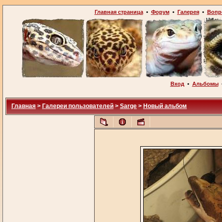
Главная страница
•
Форум
•
Галерея
•
Вопр
Вход
•
Альбомы
Главная
>
Галереи пользователей
>
Sarge
>
Новый альбом