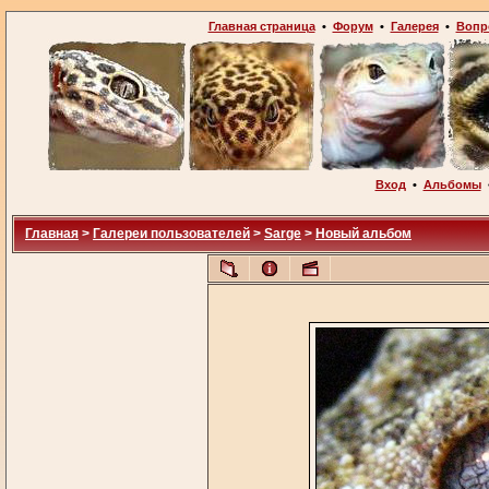
Главная страница
•
Форум
•
Галерея
•
Вопр
Вход
•
Альбомы
Главная
>
Галереи пользователей
>
Sarge
>
Новый альбом